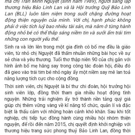
mà chị Trần Minh Nguyệt (sinh năm 1989), người sáng lập
thương hiệu Bảo Linh Lan và là Hội trưởng Quỹ Bảo Linh
Lan (BLL) luôn tâm niệm trong suốt chặng đường hoạt
động thiện nguyện của mình. Với chị, hạnh phúc không
phải ở việc tích luỹ bao nhiêu tài sản, mà nằm ở từng hành
động nhỏ bé có thể thắp sáng niềm tin và sưởi ấm trái tim
những con người yếu thế.
Sinh ra và lớn lên trong một gia đình có bố mẹ đều là giáo
viên, từ nhỏ chị Nguyệt đã thấm nhuần những bài học về sự
sẻ chia và yêu thương. Tuổi thơ thập niên 90 của chị gắn với
hình ảnh bố mẹ hăng say trong công tác đoàn hội, điều đó
đã gieo vào trái tim bé nhỏ ngày ấy một niềm say mê lan toả
năng lượng tích cực cho cộng đồng.
Thời sinh viên, chị Nguyệt là bí thư chi đoàn, hội trưởng hội
sinh viên lớp, đồng thời tham gia nhiều hoạt động tình
nguyện. Những trải nghiệm ấy trở thành nền tảng quý giá
giúp chị thêm vững vàng về kĩ năng tổ chức, quản lí và đặc
biệt là thấu cảm với những hoàn cảnh khó khăn. Sau khi tốt
nghiệp, chị tiếp tục đồng hành cùng nhiều hội nhóm thiện
nguyện, để rồi đến năm 2015, chị quyết định khởi nghiệp với
thương hiệu trang sức phong thuỷ Bảo Linh Lan, đồng thời