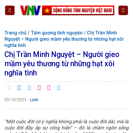
Chuyển
đến
nội
dung
Trang chủ
/
Tấm gương tình nguyện
/
Chị Trần Minh
Nguyệt – Người gieo mầm yêu thương từ những hạt xôi
nghĩa tình
Chị Trần Minh Nguyệt – Người gieo
mầm yêu thương từ những hạt xôi
nghĩa tình
03/10/2025
-
Linh
“Một cuộc đời có ý nghĩa không phải là cuộc đời dài, mà là
cuộc đời đầy ắp sự cống hiến” – đó là châm ngôn sống